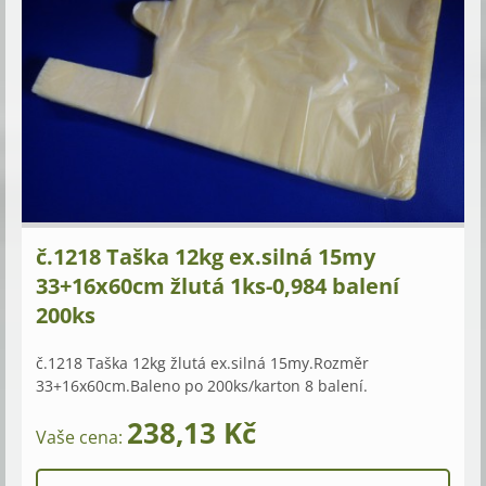
č.1218 Taška 12kg ex.silná 15my
33+16x60cm žlutá 1ks-0,984 balení
200ks
č.1218 Taška 12kg žlutá ex.silná 15my.Rozměr
33+16x60cm.Baleno po 200ks/karton 8 balení.
238,13 Kč
Vaše cena: