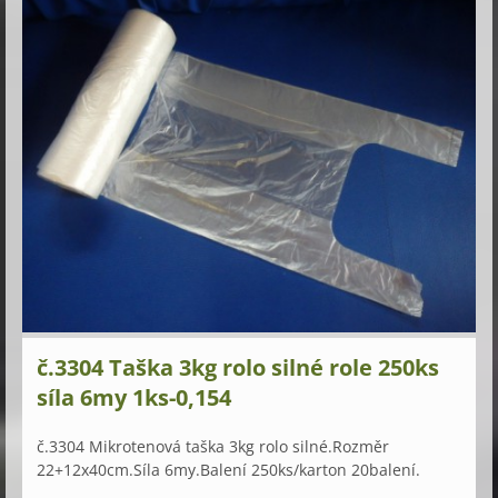
č.3304 Taška 3kg rolo silné role 250ks
síla 6my 1ks-0,154
č.3304 Mikrotenová taška 3kg rolo silné.Rozměr
22+12x40cm.Síla 6my.Balení 250ks/karton 20balení.