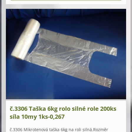
č.3306 Taška 6kg rolo silné role 200ks
síla 10my 1ks-0,267
č.3306 Mikrotenová taška 6kg na roli silná.Rozměr