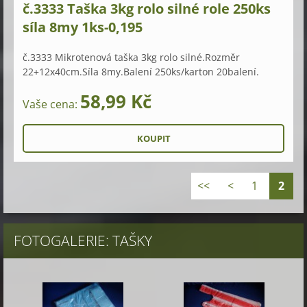
č.3333 Taška 3kg rolo silné role 250ks
síla 8my 1ks-0,195
č.3333 Mikrotenová taška 3kg rolo silné.Rozměr
22+12x40cm.Síla 8my.Balení 250ks/karton 20balení.
58,99 Kč
Vaše cena:
<<
<
1
2
FOTOGALERIE: TAŠKY