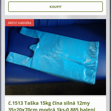
Akční nabídka
č.1513 Taška 15kg čína silná 12my
35+20x70cm modrá 1ks-0,885 balení