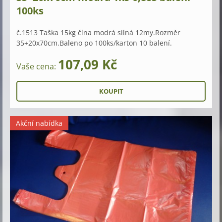
100ks
č.1513 Taška 15kg čína modrá silná 12my.Rozměr
35+20x70cm.Baleno po 100ks/karton 10 balení.
107,09 Kč
Vaše cena:
Akční nabídka