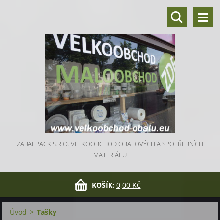
ZABALPACK S.R.O. VELKOOBCHOD OBALOVÝCH A SPOTŘEBNÍCH
MATERIÁLŮ
KOŠÍK:
0,00 KČ
Úvod
>
Tašky