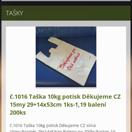
TAŠKY
č.1016 Taška 10kg potisk Děkujeme CZ
15my 29+14x53cm 1ks-1,19 balení
200ks
č.1016 Taška 10kg potisk Děkujeme CZ silná
15my.Rozměr 29x14x53cm.Baleno po 200ks/karton 10