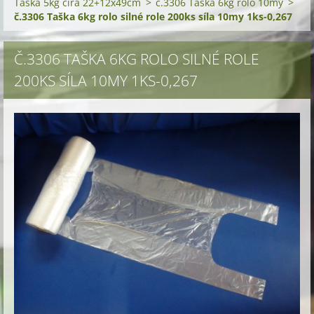
Taška 5kg čirá 22+12x49cm
>
č.3306 Taška 6kg rolo 10my
>
č.3306 Taška 6kg rolo silné role 200ks síla 10my 1ks-0,267
Č.3306 TAŠKA 6KG ROLO SILNÉ ROLE
200KS SÍLA 10MY 1KS-0,267