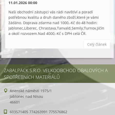
11.01.2026 00:00
Naši obchodní zástupci vás rádi navštíví a poradí
potřebnou kvalitu a druh daného zboží,které je vámi
žádáno. Doprava zdarma nad 1000,-Kč do 48 hodin:
Jablonec,Liberec, Chrastava,Tanvald,Semily,Turnov,Jičín
a okolí rozvozem.Nad 4000,-Kč s DPH celá ČR.
Celý článek
ZABALPACK S.R.O. VELKOOBCHOD OBALOVÝCH A
SPOTŘEBNÍCH MATERIÁLŮ
Anenské náměstí 1975/1
Jablonec nad Nisou
46601
603571405 774263991 775576862