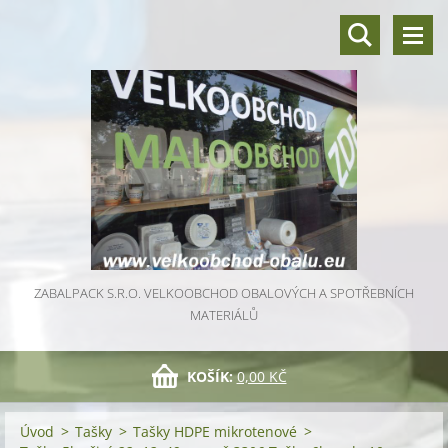
ZABALPACK S.R.O. VELKOOBCHOD OBALOVÝCH A SPOTŘEBNÍCH
MATERIÁLŮ
KOŠÍK:
0,00 KČ
Úvod
>
Tašky
>
Tašky HDPE mikrotenové
>