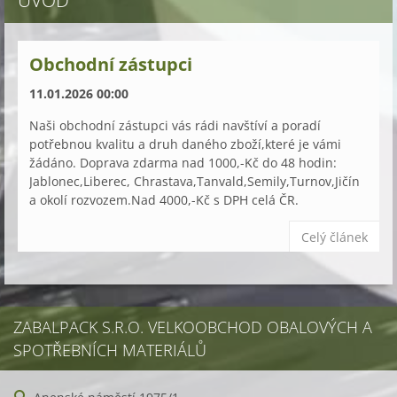
ÚVOD
Obchodní zástupci
11.01.2026 00:00
Naši obchodní zástupci vás rádi navštíví a poradí
potřebnou kvalitu a druh daného zboží,které je vámi
žádáno. Doprava zdarma nad 1000,-Kč do 48 hodin:
Jablonec,Liberec, Chrastava,Tanvald,Semily,Turnov,Jičín
a okolí rozvozem.Nad 4000,-Kč s DPH celá ČR.
Celý článek
ZABALPACK S.R.O. VELKOOBCHOD OBALOVÝCH A
SPOTŘEBNÍCH MATERIÁLŮ