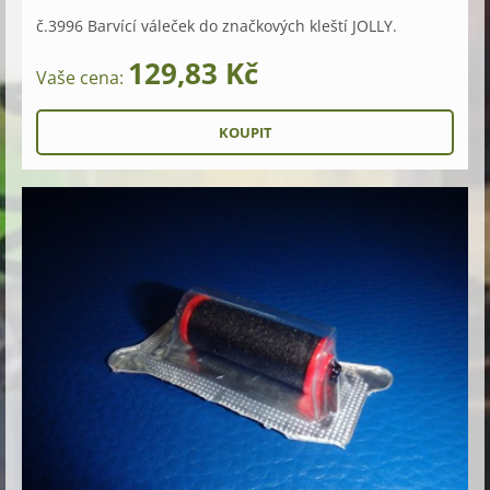
č.3996 Barvící váleček do značkových kleští JOLLY.
129,83 Kč
Vaše cena: