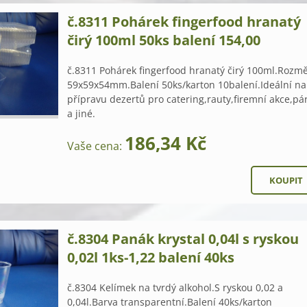
č.8311 Pohárek fingerfood hranatý
čirý 100ml 50ks balení 154,00
č.8311 Pohárek fingerfood hranatý čirý 100ml.Rozm
59x59x54mm.Balení 50ks/karton 10balení.Ideální na
přípravu dezertů pro catering,rauty,firemní akce,pá
a jiné.
186,34 Kč
Vaše cena:
č.8304 Panák krystal 0,04l s ryskou
0,02l 1ks-1,22 balení 40ks
č.8304 Kelímek na tvrdý alkohol.S ryskou 0,02 a
0,04l.Barva transparentní.Balení 40ks/karton