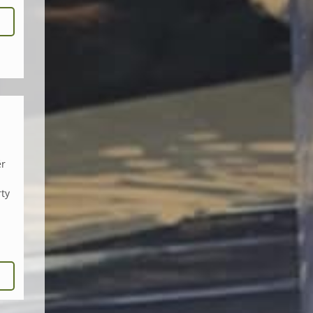
ěr
rty