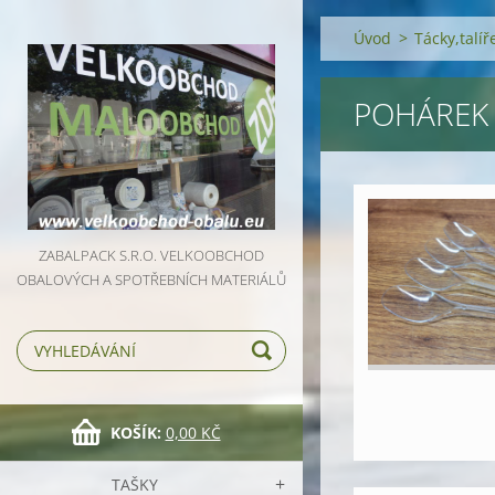
Úvod
>
Tácky,talí
POHÁREK
ZABALPACK S.R.O. VELKOOBCHOD
OBALOVÝCH A SPOTŘEBNÍCH MATERIÁLŮ
KOŠÍK:
0,00 KČ
TAŠKY