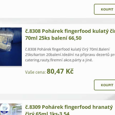
č.8308 Pohárek fingerfood kulatý či
70ml 25ks balení 66,50
č.8308 Pohárek fingerfood kulatý čirý 70ml.Balení
25ks/karton 20balení.Ideální na přípravu dezertů pr
catering,rauty,firemní akce,párty a jiné.
80,47 Kč
Vaše cena:
č.8309 Pohárek fingerfood hranatý
čirý 65ml 1ks-3,54