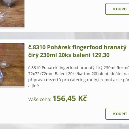
č.8310 Pohárek fingerfood hranatý
čirý 230ml 20ks balení 129,30
č.8310 Pohárek fingerfood hranatý čirý 230ml.Rozm
72x72x72mm.Balení 20ks/karton 20balení.Ideální na
přípravu dezertů pro catering,rauty,firemní akce,pá
a jiné.
156,45 Kč
Vaše cena: