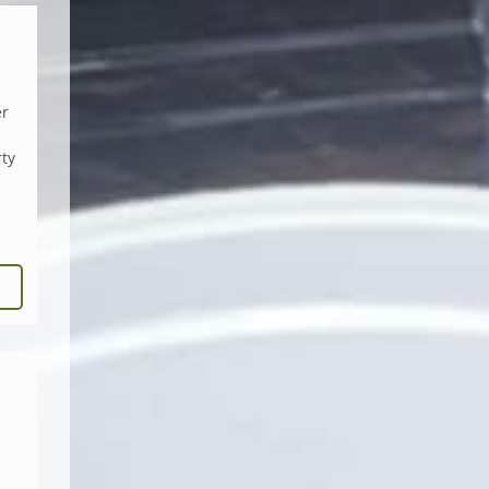
ěr
rty