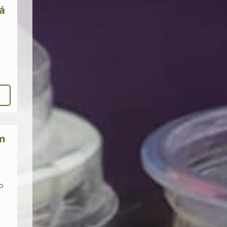
rá
mm
o