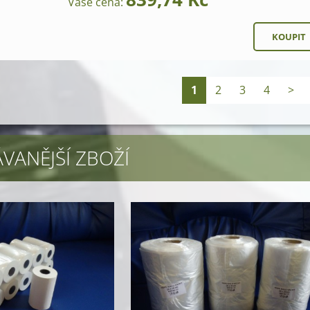
Vaše cena:
1
2
3
4
>
VANĚJŠÍ ZBOŽÍ