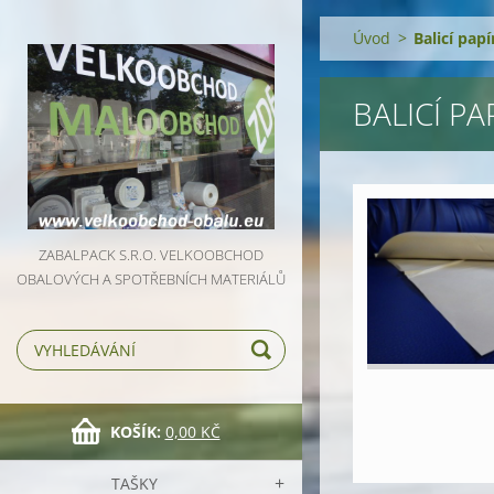
Úvod
>
Balicí pap
BALICÍ P
ZABALPACK S.R.O. VELKOOBCHOD
OBALOVÝCH A SPOTŘEBNÍCH MATERIÁLŮ
KOŠÍK:
0,00 KČ
TAŠKY