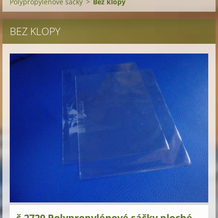
Polypropylénové sáčky
>
Bez klopy
BEZ KLOPY
č.2720 Polypropylénové sáčky ploché