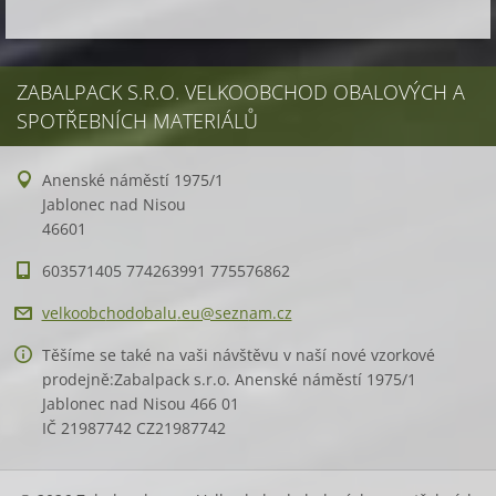
ZABALPACK S.R.O. VELKOOBCHOD OBALOVÝCH A
SPOTŘEBNÍCH MATERIÁLŮ
Anenské náměstí 1975/1
Jablonec nad Nisou
46601
603571405 774263991 775576862
velkoobc
hodobalu
.eu@sezn
am.cz
Těšíme se také na vaši návštěvu v naší nové vzorkové
prodejně:Zabalpack s.r.o. Anenské náměstí 1975/1
Jablonec nad Nisou 466 01
IČ 21987742 CZ21987742