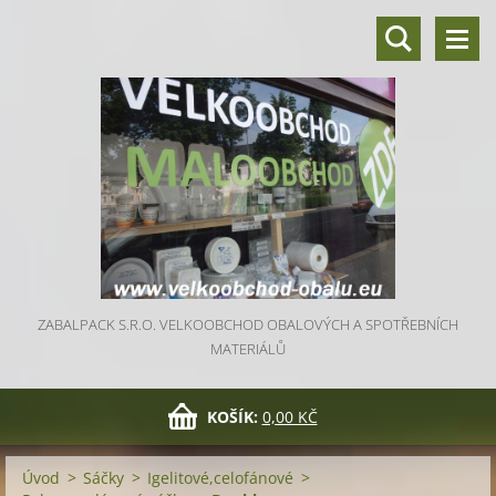
ZABALPACK S.R.O. VELKOOBCHOD OBALOVÝCH A SPOTŘEBNÍCH
MATERIÁLŮ
KOŠÍK:
0,00 KČ
Úvod
>
Sáčky
>
Igelitové,celofánové
>