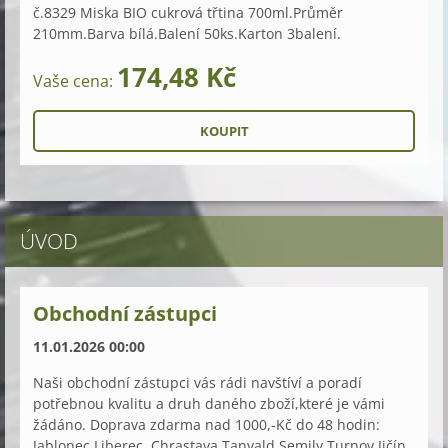
č.8329 Miska BIO cukrová třtina 700ml.Průměr
210mm.Barva bílá.Balení 50ks.Karton 3balení.
174,48 Kč
Vaše cena:
ÚVOD
Obchodní zástupci
11.01.2026 00:00
Naši obchodní zástupci vás rádi navštíví a poradí
potřebnou kvalitu a druh daného zboží,které je vámi
žádáno. Doprava zdarma nad 1000,-Kč do 48 hodin:
Jablonec,Liberec, Chrastava,Tanvald,Semily,Turnov,Jičín