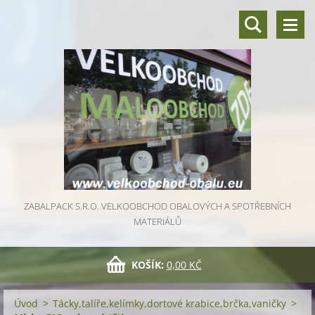
ZABALPACK S.R.O. VELKOOBCHOD OBALOVÝCH A SPOTŘEBNÍCH
MATERIÁLŮ
KOŠÍK:
0,00 KČ
Úvod
>
Tácky,talíře,kelímky,dortové krabice,brčka,vaničky
>