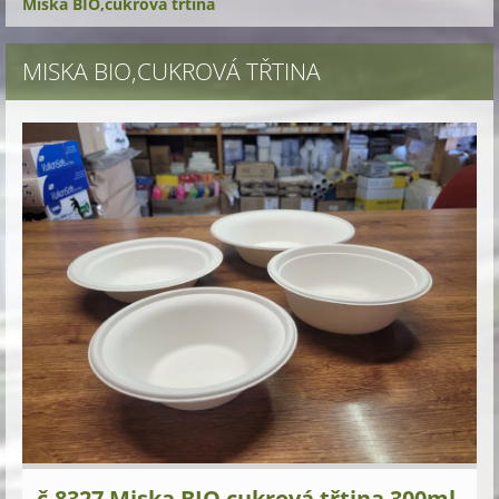
Miska BIO,cukrová třtina
MISKA BIO,CUKROVÁ TŘTINA
č.8327 Miska BIO cukrová třtina 300ml.