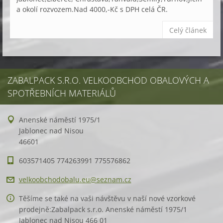
a okolí rozvozem.Nad 4000,-Kč s DPH celá ČR.
Celý článek
ZABALPACK S.R.O. VELKOOBCHOD OBALOVÝCH A
SPOTŘEBNÍCH MATERIÁLŮ
Anenské náměstí 1975/1
Jablonec nad Nisou
46601
603571405 774263991 775576862
velkoobc
hodobalu
.eu@sezn
am.cz
Těšíme se také na vaši návštěvu v naší nové vzorkové
prodejně:Zabalpack s.r.o. Anenské náměstí 1975/1
Jablonec nad Nisou 466 01