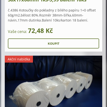
č.4386 Kotoučky do pokladny z bílého papíru 1+0 offset
60g/m2,bělost 80%.Rozměr 38mm-šířka,60mm-
návin,17mm dutinka.Balení 10ks/karton 18 balení.
72,48 Kč
Vaše cena:
Akční nabídka