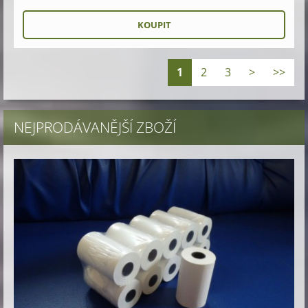
1
2
3
>
>>
NEJPRODÁVANĚJŠÍ ZBOŽÍ