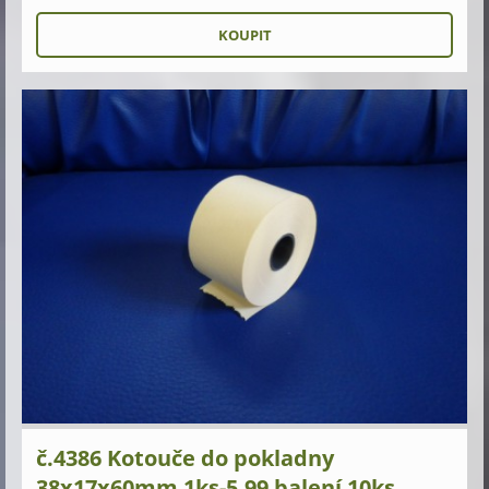
č.4386 Kotouče do pokladny
38x17x60mm 1ks-5,99 balení 10ks