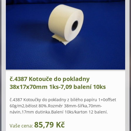
č.4387 Kotouče do pokladny
38x17x70mm 1ks-7,09 balení 10ks
č.4387 Kotoučky do pokladny z bílého papíru 1+0offset
60g/m2,bělost 80%.Rozměr 38mm-šířka,70mm-
návin,17mm dutinka.Balení 10ks/karton 12 balení.
85,79 Kč
Vaše cena: