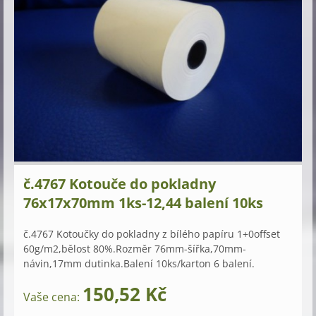
č.4767 Kotouče do pokladny
76x17x70mm 1ks-12,44 balení 10ks
č.4767 Kotoučky do pokladny z bílého papíru 1+0offset
60g/m2,bělost 80%.Rozměr 76mm-šířka,70mm-
návin,17mm dutinka.Balení 10ks/karton 6 balení.
150,52 Kč
Vaše cena: