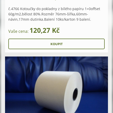
č.4766 Kotoučky do pokladny z bílého papíru 1+0offset
60g/m2,bělost 80%.Rozměr 76mm-šířka,60mm-
návin,17mm dutinka.Balení 10ks/karton 9 balení.
120,27 Kč
Vaše cena: