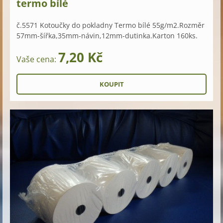
termo bílé
č.5571 Kotoučky do pokladny Termo bílé 55g/m2.Rozměr
57mm-šířka,35mm-návin,12mm-dutinka.Karton 160ks.
7,20 Kč
Vaše cena: