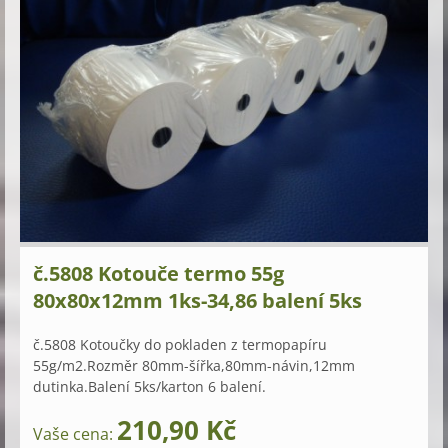
č.5808 Kotouče termo 55g
80x80x12mm 1ks-34,86 balení 5ks
č.5808 Kotoučky do pokladen z termopapíru
55g/m2.Rozměr 80mm-šířka,80mm-návin,12mm
dutinka.Balení 5ks/karton 6 balení.
210,90 Kč
Vaše cena: