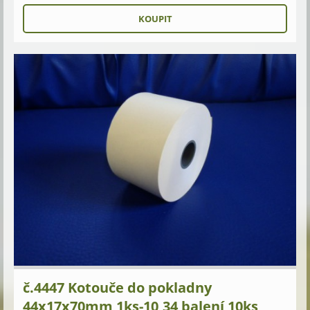
č.4447 Kotouče do pokladny
44x17x70mm 1ks-10,34 balení 10ks