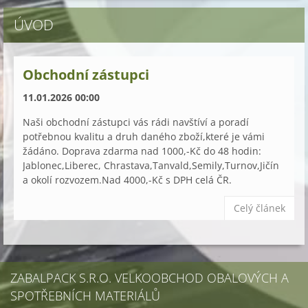
ÚVOD
Obchodní zástupci
11.01.2026 00:00
Naši obchodní zástupci vás rádi navštíví a poradí
potřebnou kvalitu a druh daného zboží,které je vámi
žádáno. Doprava zdarma nad 1000,-Kč do 48 hodin:
Jablonec,Liberec, Chrastava,Tanvald,Semily,Turnov,Jičín
a okolí rozvozem.Nad 4000,-Kč s DPH celá ČR.
Celý článek
ZABALPACK S.R.O. VELKOOBCHOD OBALOVÝCH A
SPOTŘEBNÍCH MATERIÁLŮ