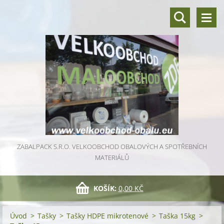
ZABALPACK S.R.O. VELKOOBCHOD OBALOVÝCH A SPOTŘEBNÍCH
MATERIÁLŮ
KOŠÍK:
0,00 KČ
Úvod
>
Tašky
>
Tašky HDPE mikrotenové
>
Taška 15kg
>