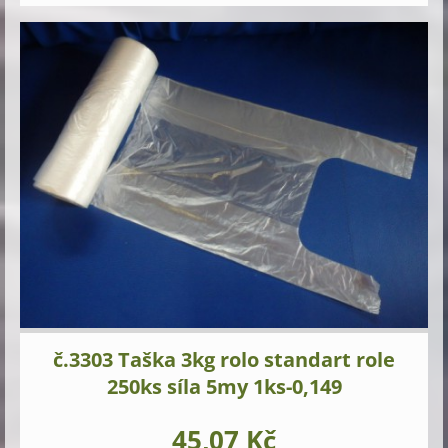
č.3303 Taška 3kg rolo standart role
250ks síla 5my 1ks-0,149
45,07 Kč