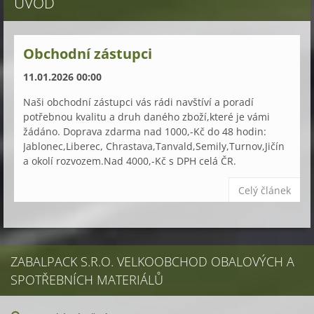
ÚVOD
Obchodní zástupci
11.01.2026 00:00
Naši obchodní zástupci vás rádi navštíví a poradí
potřebnou kvalitu a druh daného zboží,které je vámi
žádáno. Doprava zdarma nad 1000,-Kč do 48 hodin:
Jablonec,Liberec, Chrastava,Tanvald,Semily,Turnov,Jičín
a okolí rozvozem.Nad 4000,-Kč s DPH celá ČR.
Celý článek
ZABALPACK S.R.O. VELKOOBCHOD OBALOVÝCH A
SPOTŘEBNÍCH MATERIÁLŮ