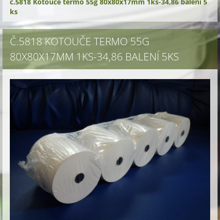
č.5818 Kotouče termo 55g 80x80x17mm 1ks-34,86 balení 5
ks
Č.5818 KOTOUČE TERMO 55G
80X80X17MM 1KS-34,86 BALENÍ 5KS