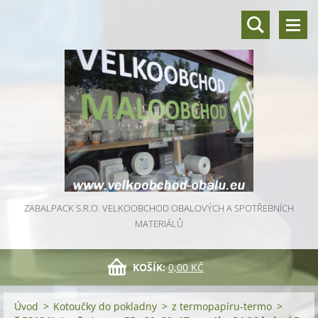
ZABALPACK S.R.O. VELKOOBCHOD OBALOVÝCH A SPOTŘEBNÍCH
MATERIÁLŮ
KOŠÍK:
0,00 KČ
Úvod
>
Kotoučky do pokladny
>
z termopapíru-termo
>