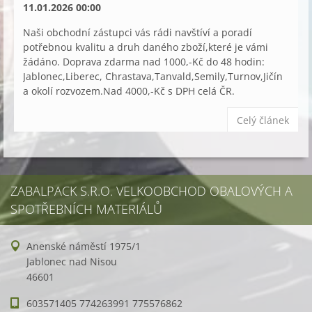
11.01.2026 00:00
Naši obchodní zástupci vás rádi navštíví a poradí
potřebnou kvalitu a druh daného zboží,které je vámi
žádáno. Doprava zdarma nad 1000,-Kč do 48 hodin:
Jablonec,Liberec, Chrastava,Tanvald,Semily,Turnov,Jičín
a okolí rozvozem.Nad 4000,-Kč s DPH celá ČR.
Celý článek
ZABALPACK S.R.O. VELKOOBCHOD OBALOVÝCH A
SPOTŘEBNÍCH MATERIÁLŮ
Anenské náměstí 1975/1
Jablonec nad Nisou
46601
603571405 774263991 775576862