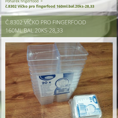
Pohárek fingerfood
>
č.8302 Víčko pro fingerfood 160ml.bal.20ks-28,33
Č.8302 VÍČKO PRO FINGERFOOD
160ML.BAL.20KS-28,33