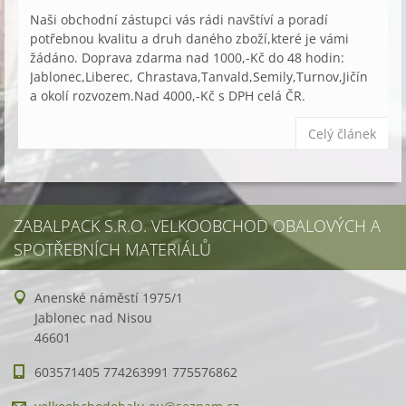
Naši obchodní zástupci vás rádi navštíví a poradí
potřebnou kvalitu a druh daného zboží,které je vámi
žádáno. Doprava zdarma nad 1000,-Kč do 48 hodin:
Jablonec,Liberec, Chrastava,Tanvald,Semily,Turnov,Jičín
a okolí rozvozem.Nad 4000,-Kč s DPH celá ČR.
Celý článek
ZABALPACK S.R.O. VELKOOBCHOD OBALOVÝCH A
SPOTŘEBNÍCH MATERIÁLŮ
Anenské náměstí 1975/1
Jablonec nad Nisou
46601
603571405 774263991 775576862