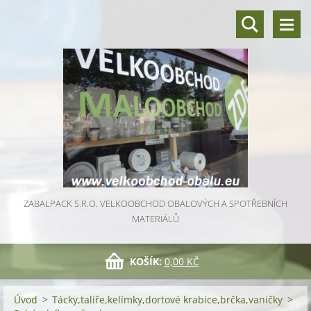
ZABALPACK S.R.O. VELKOOBCHOD OBALOVÝCH A SPOTŘEBNÍCH
MATERIÁLŮ
KOŠÍK:
0,00 KČ
Úvod
>
Tácky,talíře,kelímky,dortové krabice,brčka,vaničky
>