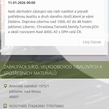
11.01.2026 00:00
Naši obchodní zástupci vás rádi navštíví a poradí
potřebnou kvalitu a druh daného zboží,které je vámi
žádáno. Doprava zdarma nad 1000,-Kč do 48 hodin:
Jablonec,Liberec, Chrastava,Tanvald,Semily,Turnov,Jičín
a okolí rozvozem.Nad 4000,-Kč s DPH celá ČR.
Celý článek
ZABALPACK S.R.O. VELKOOBCHOD OBALOVÝCH A
SPOTŘEBNÍCH MATERIÁLŮ
Anenské náměstí 1975/1
Jablonec nad Nisou
46601
603571405 774263991 775576862