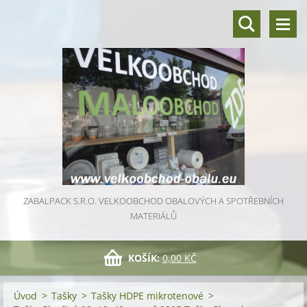
ZABALPACK S.R.O. VELKOOBCHOD OBALOVÝCH A SPOTŘEBNÍCH
MATERIÁLŮ
KOŠÍK:
0,00 KČ
Úvod
>
Tašky
>
Tašky HDPE mikrotenové
>