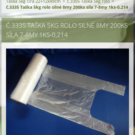
Taška 5kg čirá 22+12x49cm
>
č.3305 Taška 5kg rolo
>
č.3335 Taška 5kg rolo silné 8my 200ks síla 7-8my 1ks-0,214
Č.3335 TAŠKA 5KG ROLO SILNÉ 8MY 200KS
SÍLA 7-8MY 1KS-0,214