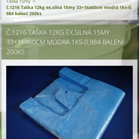
Taška 15my
>
č.1216 Taška 12kg ex.silná 15my 33+16x60cm modrá 1ks-0,
984 balení 200ks
Č.1216 TAŠKA 12KG EX.SILNÁ 15MY
33+16X60CM MODRÁ 1KS-0,984 BALENÍ
200KS