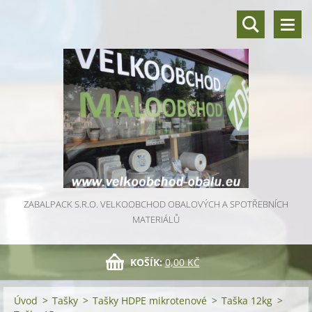
ZABALPACK S.R.O. VELKOOBCHOD OBALOVÝCH A SPOTŘEBNÍCH
MATERIÁLŮ
KOŠÍK:
0,00 KČ
Úvod
>
Tašky
>
Tašky HDPE mikrotenové
>
Taška 12kg
>