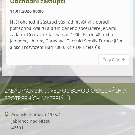
Obchodní zástupci
11.01.2026 00:00
Naši obchodní zástupci vás rádi navštíví a poradí
potřebnou kvalitu a druh daného zboží,které je vámi
žádáno. Doprava zdarma nad 1000,-Kč do 48 hodin:
Jablonec,Liberec, Chrastava,Tanvald,Semily,Turnov,Jičín
a okolí rozvozem.Nad 4000,-Kč s DPH celá ČR.
Celý článek
ZABALPACK S.R.O. VELKOOBCHOD OBALOVÝCH A
SPOTŘEBNÍCH MATERIÁLŮ
Anenské náměstí 1975/1
Jablonec nad Nisou
46601