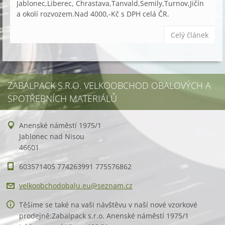
Jablonec,Liberec, Chrastava,Tanvald,Semily,Turnov,Jičín
a okolí rozvozem.Nad 4000,-Kč s DPH celá ČR.
Celý článek
ZABALPACK S.R.O. VELKOOBCHOD OBALOVÝCH A
SPOTŘEBNÍCH MATERIÁLŮ
Anenské náměstí 1975/1
Jablonec nad Nisou
46601
603571405 774263991 775576862
velkoobc
hodobalu
.eu@sezn
am.cz
Těšíme se také na vaši návštěvu v naší nové vzorkové
prodejně:Zabalpack s.r.o. Anenské náměstí 1975/1