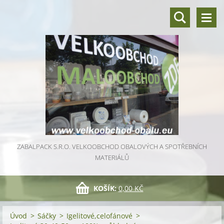
ZABALPACK S.R.O. VELKOOBCHOD OBALOVÝCH A SPOTŘEBNÍCH
MATERIÁLŮ
KOŠÍK:
0,00 KČ
Úvod
>
Sáčky
>
Igelitové,celofánové
>