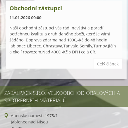
Obchodní zástupci
11.01.2026 00:00
Naši obchodní zástupci vás rádi navštíví a poradí
potřebnou kvalitu a druh daného zboží,které je vámi
žádáno. Doprava zdarma nad 1000,-Kč do 48 hodin:
Jablonec,Liberec, Chrastava,Tanvald,Semily,Turnov,Jičín
a okolí rozvozem.Nad 4000,-Kč s DPH celá ČR.
Celý článek
ZABALPACK S.R.O. VELKOOBCHOD OBALOVÝCH A
SPOTŘEBNÍCH MATERIÁLŮ
Anenské náměstí 1975/1
Jablonec nad Nisou