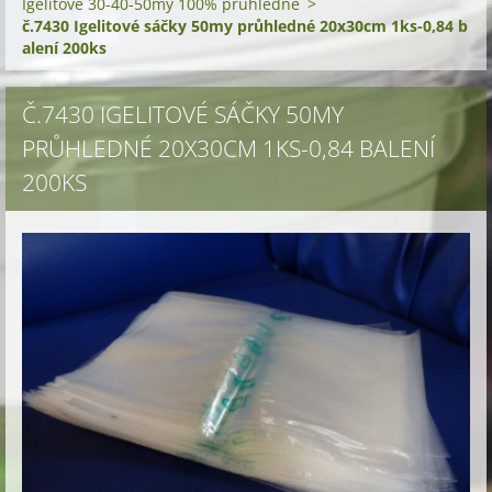
Igelitové 30-40-50my 100% průhledné
>
č.7430 Igelitové sáčky 50my průhledné 20x30cm 1ks-0,84 b
alení 200ks
Č.7430 IGELITOVÉ SÁČKY 50MY
PRŮHLEDNÉ 20X30CM 1KS-0,84 BALENÍ
200KS