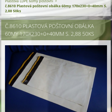
Plastová LDPE 60my poštovní
>
č.8610 Plastová poštovní obálka 60my 170x230+0+40mm S.
2,88 50ks
Č.8610 PLASTOVÁ POŠTOVNÍ OBÁLKA
60MY 170X230+0+40MM S. 2,88 50KS