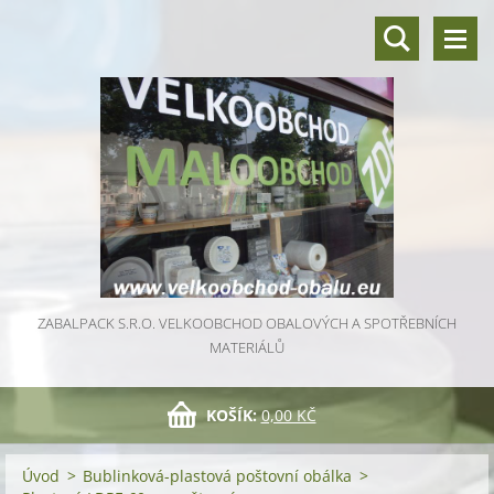
ZABALPACK S.R.O. VELKOOBCHOD OBALOVÝCH A SPOTŘEBNÍCH
MATERIÁLŮ
KOŠÍK:
0,00 KČ
Úvod
>
Bublinková-plastová poštovní obálka
>