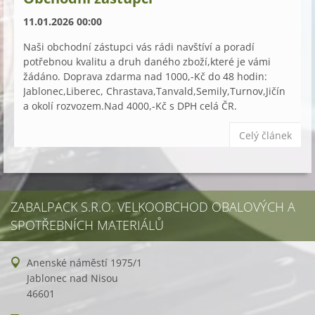
11.01.2026 00:00
Naši obchodní zástupci vás rádi navštíví a poradí
potřebnou kvalitu a druh daného zboží,které je vámi
žádáno. Doprava zdarma nad 1000,-Kč do 48 hodin:
Jablonec,Liberec, Chrastava,Tanvald,Semily,Turnov,Jičín
a okolí rozvozem.Nad 4000,-Kč s DPH celá ČR.
Celý článek
ZABALPACK S.R.O. VELKOOBCHOD OBALOVÝCH A
SPOTŘEBNÍCH MATERIÁLŮ
Anenské náměstí 1975/1
Jablonec nad Nisou
46601