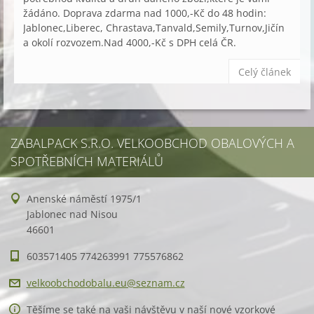
žádáno. Doprava zdarma nad 1000,-Kč do 48 hodin:
Jablonec,Liberec, Chrastava,Tanvald,Semily,Turnov,Jičín
a okolí rozvozem.Nad 4000,-Kč s DPH celá ČR.
Celý článek
ZABALPACK S.R.O. VELKOOBCHOD OBALOVÝCH A
SPOTŘEBNÍCH MATERIÁLŮ
Anenské náměstí 1975/1
Jablonec nad Nisou
46601
603571405 774263991 775576862
velkoobc
hodobalu
.eu@sezn
am.cz
Těšíme se také na vaši návštěvu v naší nové vzorkové