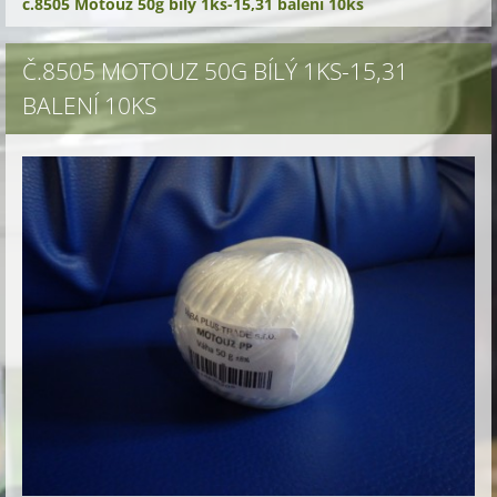
č.8505 Motouz 50g bílý 1ks-15,31 balení 10ks
Č.8505 MOTOUZ 50G BÍLÝ 1KS-15,31
BALENÍ 10KS