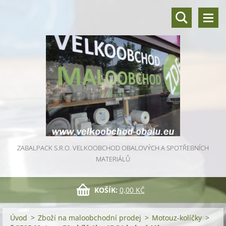
ZABALPACK S.R.O. VELKOOBCHOD OBALOVÝCH A SPOTŘEBNÍCH
MATERIÁLŮ
KOŠÍK:
0,00 KČ
Úvod
>
Zboží na maloobchodní prodej
>
Motouz-kolíčky
>