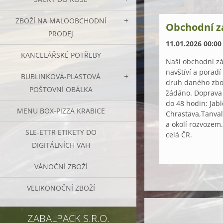
ZBOŽÍ NA MALOOBCHODNÍ
Obchodní z
PRODEJ
11.01.2026 00:00
KANCELÁŘSKÉ POTŘEBY
Naši obchodní zá
navštíví a poradí
BUBLINKOVÁ-PLASTOVÁ
druh daného zbož
POŠTOVNÍ OBÁLKA
žádáno. Doprava
do 48 hodin: Jabl
MENU BOX-PIZZA KRABICE
Chrastava,Tanval
a okolí rozvozem
SLE-ETTR ETIKETY DO
celá ČR.
DIGITÁLNÍCH VAH
VÁNOČNÍ ZBOŽÍ
VELIKONOČNÍ ZBOŽÍ
ZABALPACK S.R.O.