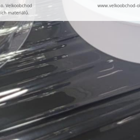
.o. Velkoobchod
www.velkoobchod-o
ích materiálů.