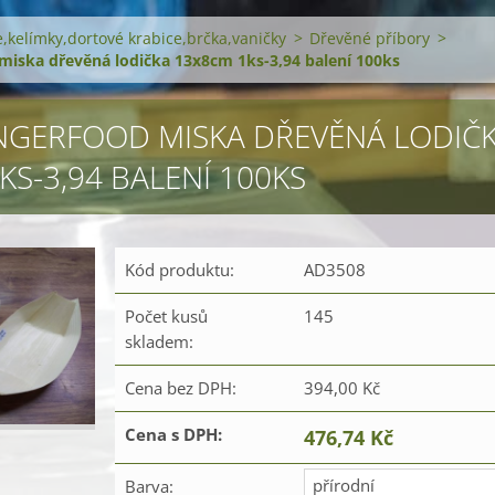
ře,kelímky,dortové krabice,brčka,vaničky
>
Dřevěné příbory
>
 miska dřevěná lodička 13x8cm 1ks-3,94 balení 100ks
INGERFOOD MISKA DŘEVĚNÁ LODIČ
KS-3,94 BALENÍ 100KS
Kód produktu:
AD3508
Počet kusů
145
skladem:
Cena bez DPH:
394,00 Kč
Cena s DPH:
476,74 Kč
přírodní
Barva: