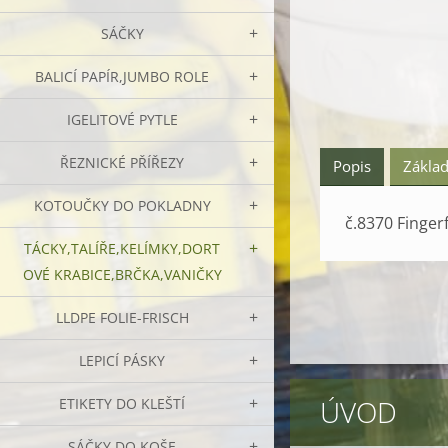
SÁČKY
BALICÍ PAPÍR,JUMBO ROLE
IGELITOVÉ PYTLE
ŘEZNICKÉ PŘÍŘEZY
Popis
Základ
KOTOUČKY DO POKLADNY
č.8370 Finger
TÁCKY,TALÍŘE,KELÍMKY,DORT
OVÉ KRABICE,BRČKA,VANIČKY
LLDPE FOLIE-FRISCH
LEPICÍ PÁSKY
ÚVOD
ETIKETY DO KLEŠTÍ
SÁČKY DO KOŠE