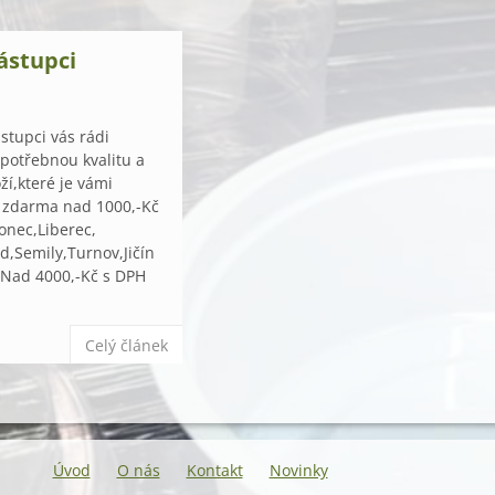
ástupci
stupci vás rádi
 potřebnou kvalitu a
í,které je vámi
 zdarma nad 1000,-Kč
onec,Liberec,
d,Semily,Turnov,Jičín
.Nad 4000,-Kč s DPH
Celý článek
Úvod
O nás
Kontakt
Novinky