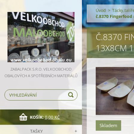
Úvod
>
Tácky,talí
č.8370 Fingerfood
Č.8370 F
13X8CM 1
ZABALPACK S.R.O. VELKOOBCHOD
OBALOVÝCH A SPOTŘEBNÍCH MATERIÁLŮ
KOŠÍK:
0,00 KČ
Skladem
TAŠKY