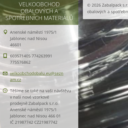
VELKOOBCHOD
© 2026 Zabalpack s.r
OBALOVÝCH A
obalových a spotřebn
SPOTŘEBNÍCH MATERIÁLŮ
Anenské náměstí 1975/1
Jablonec nad Nisou
46601
603571405 774263991
775576862
velkoobc
hodobalu
.eu@sezn
am.cz
Těšíme se také na vaši návštěvu
v naší nové vzorkové
prodejně:Zabalpack s.r.o.
Anenské náměstí 1975/1
Jablonec nad Nisou 466 01
IČ 21987742 CZ21987742