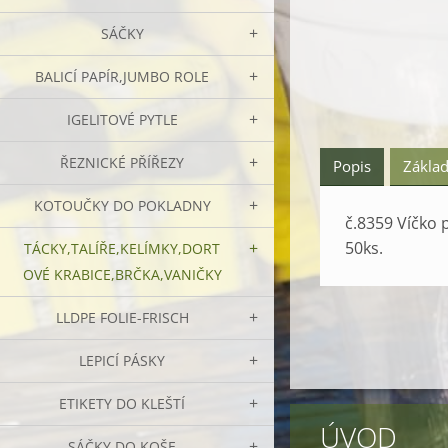
SÁČKY
BALICÍ PAPÍR,JUMBO ROLE
IGELITOVÉ PYTLE
ŘEZNICKÉ PŘÍŘEZY
Popis
Základ
KOTOUČKY DO POKLADNY
č.8359 Víčko 
50ks.
TÁCKY,TALÍŘE,KELÍMKY,DORT
OVÉ KRABICE,BRČKA,VANIČKY
LLDPE FOLIE-FRISCH
LEPICÍ PÁSKY
ETIKETY DO KLEŠTÍ
ÚVOD
SÁČKY DO KOŠE