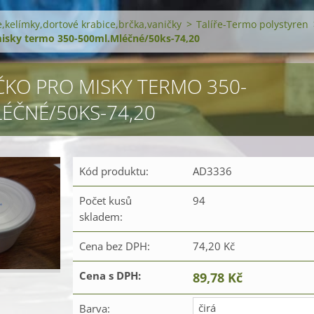
ře,kelímky,dortové krabice,brčka,vaničky
>
Talíře-Termo polystyren
misky termo 350-500ml.Mléčné/50ks-74,20
ÍČKO PRO MISKY TERMO 350-
ÉČNÉ/50KS-74,20
Kód produktu:
AD3336
Počet kusů
94
skladem:
Cena bez DPH:
74,20 Kč
Cena s DPH:
89,78 Kč
čirá
Barva: