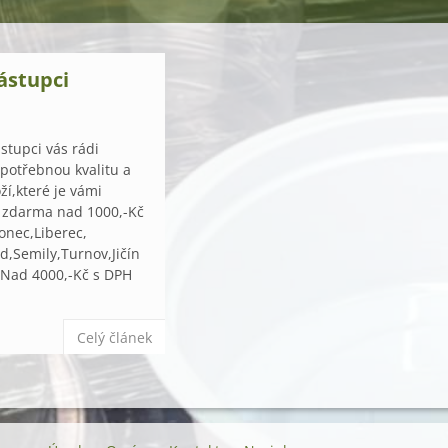
ástupci
stupci vás rádi
 potřebnou kvalitu a
í,které je vámi
 zdarma nad 1000,-Kč
onec,Liberec,
d,Semily,Turnov,Jičín
.Nad 4000,-Kč s DPH
Celý článek