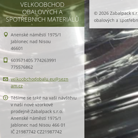
VELKOOBCHOD
OBALOVÝCH A
© 2026 Zabalpack s.r
SPOTŘEBNÍCH MATERIÁLŮ
obalových a spotřebn
Anenské náměstí 1975/1
Jablonec nad Nisou
46601
603571405 774263991
775576862
velkoobc
hodobalu
.eu@sezn
am.cz
Těšíme se také na vaši návštěvu
v naší nové vzorkové
prodejně:Zabalpack s.r.o.
Anenské náměstí 1975/1
Jablonec nad Nisou 466 01
IČ 21987742 CZ21987742