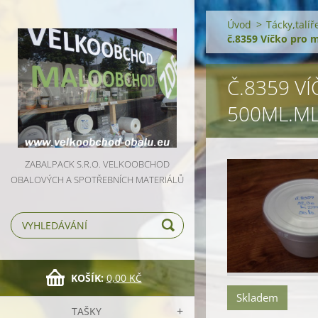
Úvod
>
Tácky,talí
č.8359 Víčko pro 
Č.8359 V
500ML.ML
ZABALPACK S.R.O. VELKOOBCHOD
OBALOVÝCH A SPOTŘEBNÍCH MATERIÁLŮ
KOŠÍK:
0,00 KČ
Skladem
TAŠKY