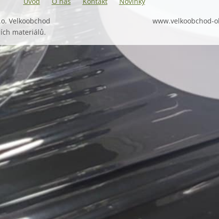
Úvod
O nás
Kontakt
Novinky
.o. Velkoobchod
www.velkoobchod-o
ích materiálů.