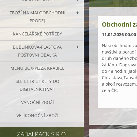
ZBOŽÍ NA MALOOBCHODNÍ
PRODEJ
Obchodní z
KANCELÁŘSKÉ POTŘEBY
11.01.2026 00:00
Naši obchodní zá
BUBLINKOVÁ-PLASTOVÁ
navštíví a poradí
POŠTOVNÍ OBÁLKA
druh daného zbož
žádáno. Doprava
MENU BOX-PIZZA KRABICE
do 48 hodin: Jabl
Chrastava,Tanval
SLE-ETTR ETIKETY DO
a okolí rozvozem
DIGITÁLNÍCH VAH
celá ČR.
VÁNOČNÍ ZBOŽÍ
VELIKONOČNÍ ZBOŽÍ
ZABALPACK S.R.O.