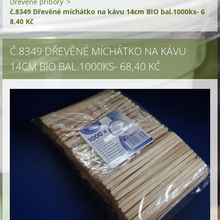
Dřevěné příbory
>
č.8349 Dřevěné míchátko na kávu 14cm BIO bal.1000ks- 6
8,40 Kč
Č.8349 DŘEVĚNÉ MÍCHÁTKO NA KÁVU
14CM BIO BAL.1000KS- 68,40 KČ