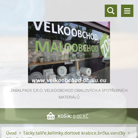
ZABALPACK S.R.O. VELKOOBCHOD OBALOVÝCH A SPOTŘEBNÍCH
MATERIÁLŮ
KOŠÍK:
0,00 KČ
Úvod
>
Tácky,talíře,kelímky,dortové krabice,brčka,vaničky
>