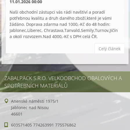
11.01.2026 00:00
Naši obchodní zástupci vás rádi navštíví a poradí
potřebnou kvalitu a druh daného zboží,které je vámi
žádáno. Doprava zdarma nad 1000,-Kč do 48 hodin:
Jablonec,Liberec, Chrastava,Tanvald,Semily,Turnov,Jičín
a okolí rozvozem.Nad 4000,-Kč s DPH celá ČR.
Celý článek
ZABALPACK S.R.O. VELKOOBCHOD OBALOVÝCH A
SPOTŘEBNÍCH MATERIÁLŮ
Anenské náměstí 1975/1
Jablonec nad Nisou
46601
603571405 774263991 775576862