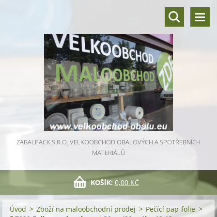
ZABALPACK S.R.O. VELKOOBCHOD OBALOVÝCH A SPOTŘEBNÍCH
MATERIÁLŮ
KOŠÍK:
0,00 KČ
Úvod
>
Zboží na maloobchodní prodej
>
Pečící pap-folie
>