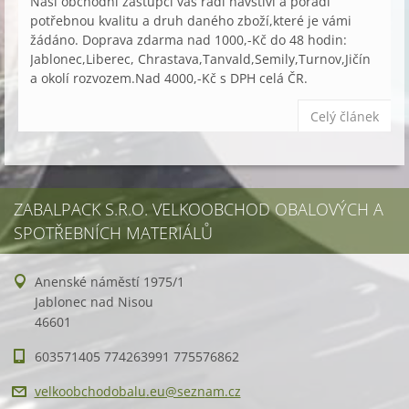
Naši obchodní zástupci vás rádi navštíví a poradí
potřebnou kvalitu a druh daného zboží,které je vámi
žádáno. Doprava zdarma nad 1000,-Kč do 48 hodin:
Jablonec,Liberec, Chrastava,Tanvald,Semily,Turnov,Jičín
a okolí rozvozem.Nad 4000,-Kč s DPH celá ČR.
Celý článek
ZABALPACK S.R.O. VELKOOBCHOD OBALOVÝCH A
SPOTŘEBNÍCH MATERIÁLŮ
Anenské náměstí 1975/1
Jablonec nad Nisou
46601
603571405 774263991 775576862
velkoobc
hodobalu
.eu@sezn
am.cz