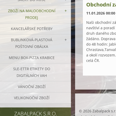
Obchodní z
ZBOŽÍ NA MALOOBCHODNÍ
11.01.2026 00:00
PRODEJ
Naši obchodní zá
navštíví a poradí
KANCELÁŘSKÉ POTŘEBY
druh daného zbož
žádáno. Doprava
BUBLINKOVÁ-PLASTOVÁ
do 48 hodin: Jabl
POŠTOVNÍ OBÁLKA
Chrastava,Tanval
a okolí rozvozem
MENU BOX-PIZZA KRABICE
celá ČR.
SLE-ETTR ETIKETY DO
DIGITÁLNÍCH VAH
VÁNOČNÍ ZBOŽÍ
VELIKONOČNÍ ZBOŽÍ
© 2026 Zabalpack s.r
ZABALPACK S.R.O.