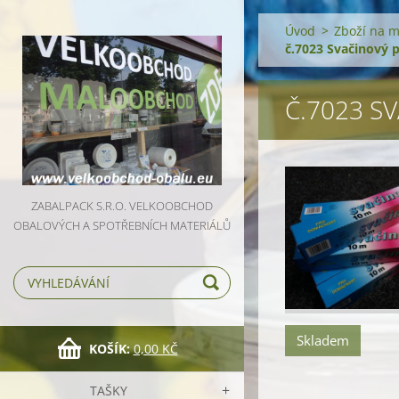
Úvod
>
Zboží na 
č.7023 Svačinový 
Č.7023 S
ZABALPACK S.R.O. VELKOOBCHOD
OBALOVÝCH A SPOTŘEBNÍCH MATERIÁLŮ
Skladem
KOŠÍK:
0,00 KČ
TAŠKY