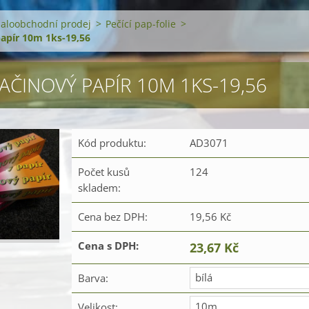
maloobchodní prodej
>
Pečící pap-folie
>
papír 10m 1ks-19,56
VAČINOVÝ PAPÍR 10M 1KS-19,56
Kód produktu:
AD3071
Počet kusů
124
skladem:
Cena bez DPH:
19,56 Kč
Cena s DPH:
23,67 Kč
bílá
Barva:
10m
Velikost: