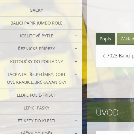
SÁČKY
BALICÍ PAPÍR,JUMBO ROLE
IGELITOVÉ PYTLE
Popis
Základ
ŘEZNICKÉ PŘÍŘEZY
č.7023 Balicí
KOTOUČKY DO POKLADNY
TÁCKY,TALÍŘE,KELÍMKY,DORT
OVÉ KRABICE,BRČKA,VANIČKY
LLDPE FOLIE-FRISCH
LEPICÍ PÁSKY
ÚVOD
ETIKETY DO KLEŠTÍ
SÁČKY DO KOŠE