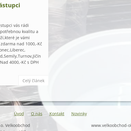
ástupci
stupci vás rádi
 potřebnou kvalitu a
í,které je vámi
 zdarma nad 1000,-Kč
onec,Liberec,
d,Semily,Turnov,Jičín
.Nad 4000,-Kč s DPH
Celý článek
Úvod
O nás
Kontakt
Novinky
.o. Velkoobchod
www.velkoobchod-o