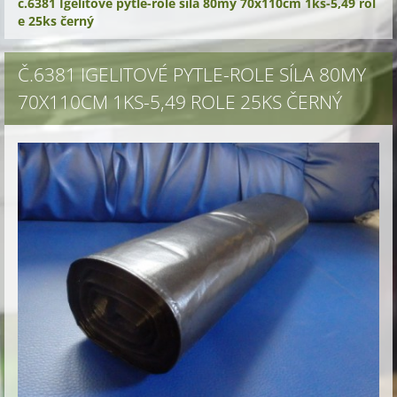
č.6381 Igelitové pytle-role síla 80my 70x110cm 1ks-5,49 rol
e 25ks černý
Č.6381 IGELITOVÉ PYTLE-ROLE SÍLA 80MY
70X110CM 1KS-5,49 ROLE 25KS ČERNÝ