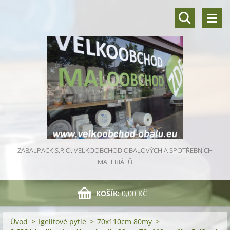
ZABALPACK S.R.O. VELKOOBCHOD OBALOVÝCH A SPOTŘEBNÍCH
MATERIÁLŮ
KOŠÍK:
0,00 KČ
Úvod
>
Igelitové pytle
>
70x110cm 80my
>