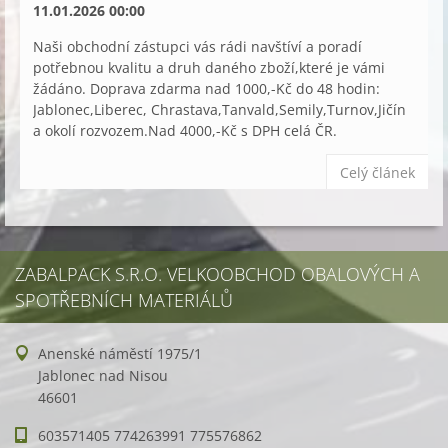
11.01.2026 00:00
Naši obchodní zástupci vás rádi navštíví a poradí
potřebnou kvalitu a druh daného zboží,které je vámi
žádáno. Doprava zdarma nad 1000,-Kč do 48 hodin:
Jablonec,Liberec, Chrastava,Tanvald,Semily,Turnov,Jičín
a okolí rozvozem.Nad 4000,-Kč s DPH celá ČR.
Celý článek
ZABALPACK S.R.O. VELKOOBCHOD OBALOVÝCH A
SPOTŘEBNÍCH MATERIÁLŮ
Anenské náměstí 1975/1
Jablonec nad Nisou
46601
603571405 774263991 775576862