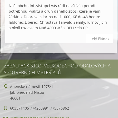
Naši obchodní zástupci vás rádi navštíví a poradí
potřebnou kvalitu a druh daného zboží,které je vámi
žádáno. Doprava zdarma nad 1000,-Kč do 48 hodin:
Jablonec,Liberec, Chrastava,Tanvald,Semily,Turnov,Jičín
a okolí rozvozem.Nad 4000,-Kč s DPH celá ČR.
Celý článek
ZABALPACK S.R.O. VELKOOBCHOD OBALOVÝCH A
SPOTŘEBNÍCH MATERIÁLŮ
Anenské náměstí 1975/1
Jablonec nad Nisou
46601
603571405 774263991 775576862