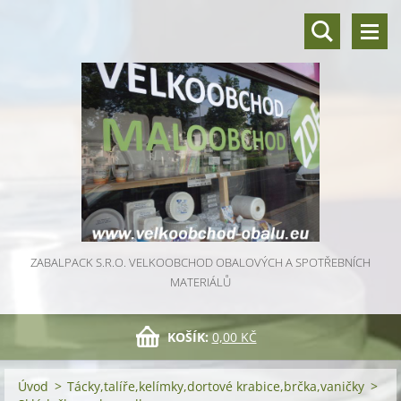
ZABALPACK S.R.O. VELKOOBCHOD OBALOVÝCH A SPOTŘEBNÍCH
MATERIÁLŮ
KOŠÍK:
0,00 KČ
Úvod
>
Tácky,talíře,kelímky,dortové krabice,brčka,vaničky
>