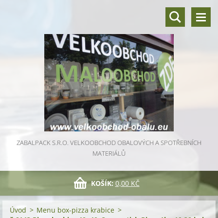
ZABALPACK S.R.O. VELKOOBCHOD OBALOVÝCH A SPOTŘEBNÍCH
MATERIÁLŮ
KOŠÍK:
0,00 KČ
Úvod
>
Menu box-pizza krabice
>