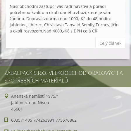
Naši obchodní zástupci vás rádi navštíví a poradí
potřebnou kvalitu a druh daného zboží,které je vámi
žádáno. Doprava zdarma nad 1000,-Kč do 48 hodin:
Jablonec,Liberec, Chrastava,Tanvald,Semily,Turnov,Jičín
a okolí rozvozem.Nad 4000,-Kč s DPH celá ČR.
Celý článek
ZABALPACK S.R.O. VELKOOBCHOD OBALOVÝCH A
SPOTŘEBNÍCH MATERIÁLŮ
Anenské náměstí 1975/1
Jablonec nad Nisou
46601
603571405 774263991 775576862