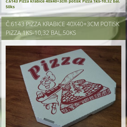
č.6143 Pizza krabice 40x40+3cm potisk Pizza 1ks-10,32 bal.
50ks
Č.6143 PIZZA KRABICE 40X40+3CM POTISK
PIZZA 1KS-10,32 BAL.50KS