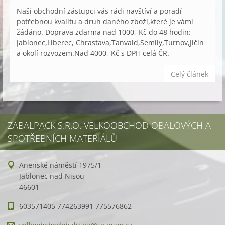
Naši obchodní zástupci vás rádi navštíví a poradí
potřebnou kvalitu a druh daného zboží,které je vámi
žádáno. Doprava zdarma nad 1000,-Kč do 48 hodin:
Jablonec,Liberec, Chrastava,Tanvald,Semily,Turnov,Jičín
a okolí rozvozem.Nad 4000,-Kč s DPH celá ČR.
Celý článek
ZABALPACK S.R.O. VELKOOBCHOD OBALOVÝCH A
SPOTŘEBNÍCH MATERIÁLŮ
Anenské náměstí 1975/1
Jablonec nad Nisou
46601
603571405 774263991 775576862