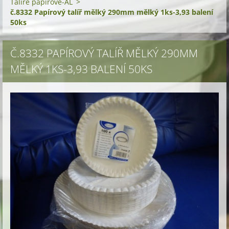
Talíře papírové-AL
>
č.8332 Papírový talíř mělký 290mm mělký 1ks-3,93 balení
50ks
Č.8332 PAPÍROVÝ TALÍŘ MĚLKÝ 290MM
MĚLKÝ 1KS-3,93 BALENÍ 50KS