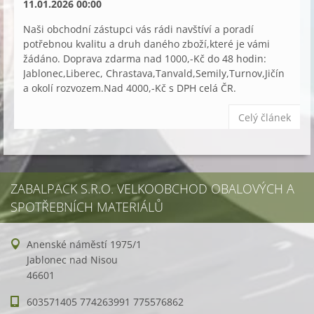
11.01.2026 00:00
Naši obchodní zástupci vás rádi navštíví a poradí
potřebnou kvalitu a druh daného zboží,které je vámi
žádáno. Doprava zdarma nad 1000,-Kč do 48 hodin:
Jablonec,Liberec, Chrastava,Tanvald,Semily,Turnov,Jičín
a okolí rozvozem.Nad 4000,-Kč s DPH celá ČR.
Celý článek
ZABALPACK S.R.O. VELKOOBCHOD OBALOVÝCH A
SPOTŘEBNÍCH MATERIÁLŮ
Anenské náměstí 1975/1
Jablonec nad Nisou
46601
603571405 774263991 775576862