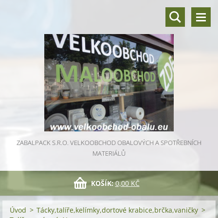
ZABALPACK S.R.O. VELKOOBCHOD OBALOVÝCH A SPOTŘEBNÍCH
MATERIÁLŮ
KOŠÍK:
0,00 KČ
Úvod
>
Tácky,talíře,kelímky,dortové krabice,brčka,vaničky
>