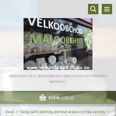
ZABALPACK S.R.O. VELKOOBCHOD OBALOVÝCH A SPOTŘEBNÍCH
MATERIÁLŮ
KOŠÍK:
0,00 KČ
Úvod
>
Tácky,talíře,kelímky,dortové krabice,brčka,vaničky
>