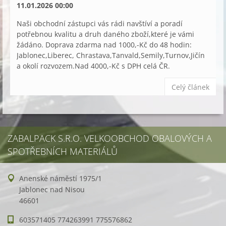
11.01.2026 00:00
Naši obchodní zástupci vás rádi navštíví a poradí
potřebnou kvalitu a druh daného zboží,které je vámi
žádáno. Doprava zdarma nad 1000,-Kč do 48 hodin:
Jablonec,Liberec, Chrastava,Tanvald,Semily,Turnov,Jičín
a okolí rozvozem.Nad 4000,-Kč s DPH celá ČR.
Celý článek
ZABALPACK S.R.O. VELKOOBCHOD OBALOVÝCH A
SPOTŘEBNÍCH MATERIÁLŮ
Anenské náměstí 1975/1
Jablonec nad Nisou
46601
603571405 774263991 775576862