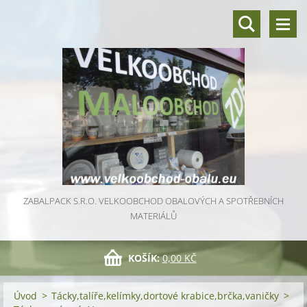
ZABALPACK S.R.O. VELKOOBCHOD OBALOVÝCH A SPOTŘEBNÍCH
MATERIÁLŮ
KOŠÍK:
0,00 KČ
Úvod
>
Tácky,talíře,kelímky,dortové krabice,brčka,vaničky
>