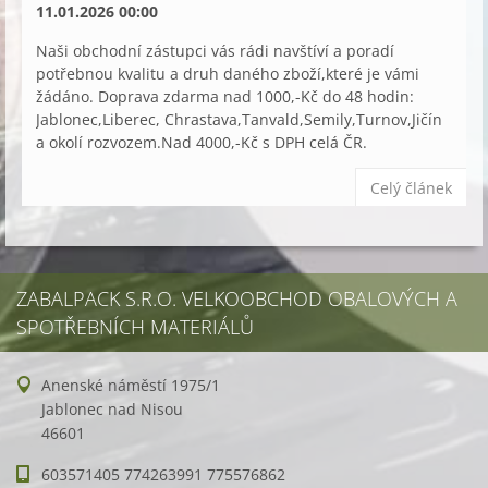
11.01.2026 00:00
Naši obchodní zástupci vás rádi navštíví a poradí
potřebnou kvalitu a druh daného zboží,které je vámi
žádáno. Doprava zdarma nad 1000,-Kč do 48 hodin:
Jablonec,Liberec, Chrastava,Tanvald,Semily,Turnov,Jičín
a okolí rozvozem.Nad 4000,-Kč s DPH celá ČR.
Celý článek
ZABALPACK S.R.O. VELKOOBCHOD OBALOVÝCH A
SPOTŘEBNÍCH MATERIÁLŮ
Anenské náměstí 1975/1
Jablonec nad Nisou
46601
603571405 774263991 775576862