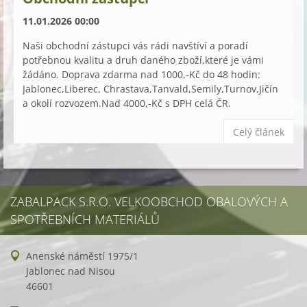
11.01.2026 00:00
Naši obchodní zástupci vás rádi navštíví a poradí
potřebnou kvalitu a druh daného zboží,které je vámi
žádáno. Doprava zdarma nad 1000,-Kč do 48 hodin:
Jablonec,Liberec, Chrastava,Tanvald,Semily,Turnov,Jičín
a okolí rozvozem.Nad 4000,-Kč s DPH celá ČR.
Celý článek
ZABALPACK S.R.O. VELKOOBCHOD OBALOVÝCH A
SPOTŘEBNÍCH MATERIÁLŮ
Anenské náměstí 1975/1
Jablonec nad Nisou
46601