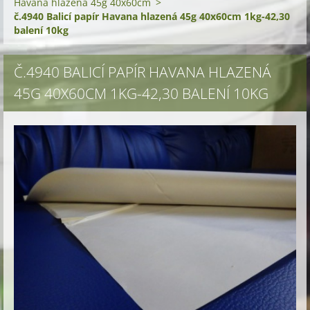
Havana hlazená 45g 40x60cm
>
č.4940 Balicí papír Havana hlazená 45g 40x60cm 1kg-42,30
balení 10kg
Č.4940 BALICÍ PAPÍR HAVANA HLAZENÁ
45G 40X60CM 1KG-42,30 BALENÍ 10KG