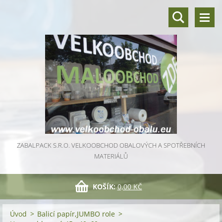
ZABALPACK S.R.O. VELKOOBCHOD OBALOVÝCH A SPOTŘEBNÍCH
MATERIÁLŮ
KOŠÍK:
0,00 KČ
Úvod
>
Balicí papír,JUMBO role
>