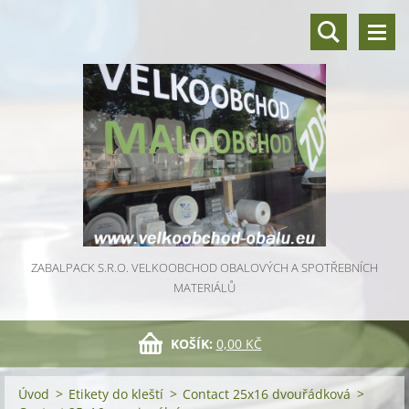
ZABALPACK S.R.O. VELKOOBCHOD OBALOVÝCH A SPOTŘEBNÍCH
MATERIÁLŮ
KOŠÍK:
0,00 KČ
Úvod
>
Etikety do kleští
>
Contact 25x16 dvouřádková
>