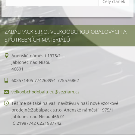
Celý článek
ZABALPACK S.R.O. VELKOOBCHOD OBALOVÝCH A
SPOTŘEBNÍCH MATERIÁLŮ
Anenské náměstí 1975/1
Jablonec nad Nisou
46601
603571405 774263991 775576862
velkoobc
hodobalu
.eu@sezn
am.cz
Těšíme se také na vaši návštěvu v naší nové vzorkové
prodejně:Zabalpack s.r.o. Anenské náměstí 1975/1
Jablonec nad Nisou 466 01
IČ 21987742 CZ21987742