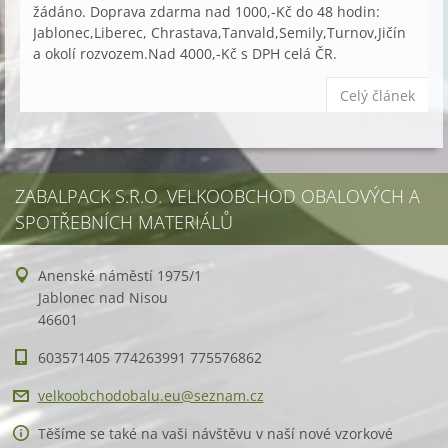
žádáno. Doprava zdarma nad 1000,-Kč do 48 hodin:
Jablonec,Liberec, Chrastava,Tanvald,Semily,Turnov,Jičín
a okolí rozvozem.Nad 4000,-Kč s DPH celá ČR.
Celý článek
ZABALPACK S.R.O. VELKOOBCHOD OBALOVÝCH A
SPOTŘEBNÍCH MATERIÁLŮ
Anenské náměstí 1975/1
Jablonec nad Nisou
46601
603571405 774263991 775576862
velkoobc
hodobalu
.eu@sezn
am.cz
Těšíme se také na vaši návštěvu v naší nové vzorkové