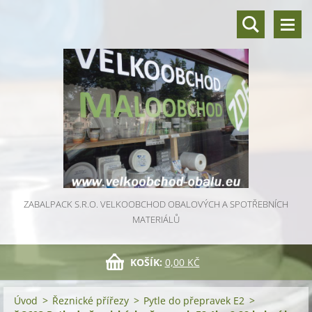
ZABALPACK S.R.O. VELKOOBCHOD OBALOVÝCH A SPOTŘEBNÍCH
MATERIÁLŮ
KOŠÍK:
0,00 KČ
Úvod
>
Řeznické přířezy
>
Pytle do přepravek E2
>