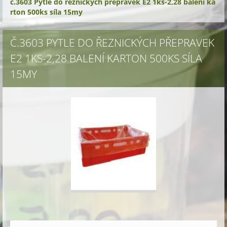
č.3603 Pytle do řeznických přepravek E2 1ks-2,28 balení ka
rton 500ks síla 15my
Č.3603 PYTLE DO ŘEZNICKÝCH PŘEPRAVEK
E2 1KS-2,28 BALENÍ KARTON 500KS SÍLA
15MY