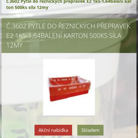
č.3602 Pytle do řeznických přepravek E2 1ks-1,64balení kar
ton 500ks síla 12my
Č.3602 PYTLE DO ŘEZNICKÝCH PŘEPRAVEK
E2 1KS-1,64BALENÍ KARTON 500KS SÍLA
12MY
Akční nabídka
Skladem