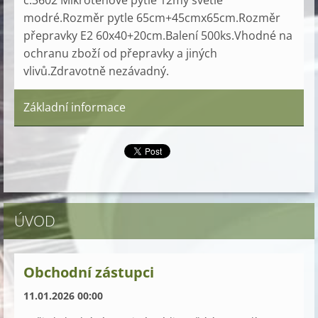
č.3602 Mikrotenové pytle 12my světlé
modré.Rozměr pytle 65cm+45cmx65cm.Rozměr
přepravky E2 60x40+20cm.Balení 500ks.Vhodné na
ochranu zboží od přepravky a jiných
vlivů.Zdravotně nezávadný.
Základní informace
ÚVOD
Obchodní zástupci
11.01.2026 00:00