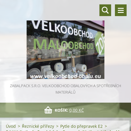
ZABALPACK S.R.O. VELKOOBCHOD OBALOVÝCH A SPOTŘEBNÍCH
MATERIÁLŮ
KOŠÍK:
0,00 KČ
Úvod
>
Řeznické přířezy
>
Pytle do přepravek E2
>