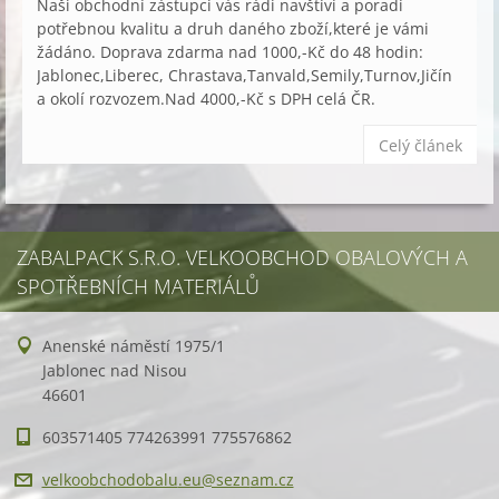
Naši obchodní zástupci vás rádi navštíví a poradí
potřebnou kvalitu a druh daného zboží,které je vámi
žádáno. Doprava zdarma nad 1000,-Kč do 48 hodin:
Jablonec,Liberec, Chrastava,Tanvald,Semily,Turnov,Jičín
a okolí rozvozem.Nad 4000,-Kč s DPH celá ČR.
Celý článek
ZABALPACK S.R.O. VELKOOBCHOD OBALOVÝCH A
SPOTŘEBNÍCH MATERIÁLŮ
Anenské náměstí 1975/1
Jablonec nad Nisou
46601
603571405 774263991 775576862
velkoobc
hodobalu
.eu@sezn
am.cz