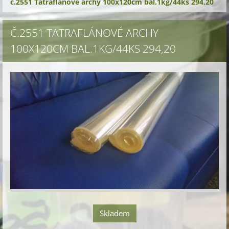
č.2551 Tatraflánové archy 100x120cm bal.1kg/44ks 294,20
Č.2551 TATRAFLÁNOVÉ ARCHY
100X120CM BAL.1KG/44KS 294,20
Skladem