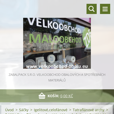
ZABALPACK S.R.O. VELKOOBCHOD OBALOVÝCH A SPOTŘEBNÍCH
MATERIÁLŮ
KOŠÍK:
0,00 KČ
Úvod
>
Sáčky
>
Igelitové,celofánové
>
Tatraflánové archy
>