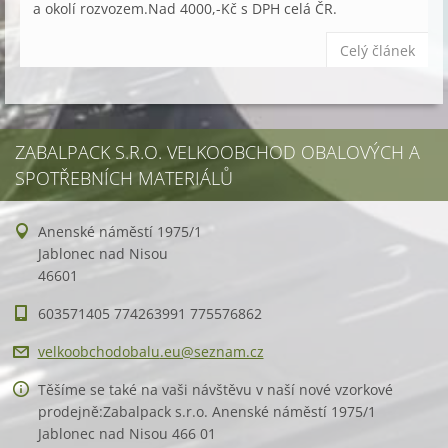
a okolí rozvozem.Nad 4000,-Kč s DPH celá ČR.
Celý článek
ZABALPACK S.R.O. VELKOOBCHOD OBALOVÝCH A
SPOTŘEBNÍCH MATERIÁLŮ
Anenské náměstí 1975/1
Jablonec nad Nisou
46601
603571405 774263991 775576862
velkoobc
hodobalu
.eu@sezn
am.cz
Těšíme se také na vaši návštěvu v naší nové vzorkové
prodejně:Zabalpack s.r.o. Anenské náměstí 1975/1
Jablonec nad Nisou 466 01