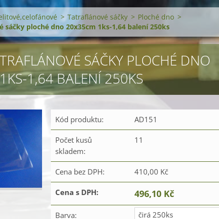
elitové,celofánové
>
Tatraflánové sáčky
>
Ploché dno
>
vé sáčky ploché dno 20x35cm 1ks-1,64 balení 250ks
ATRAFLÁNOVÉ SÁČKY PLOCHÉ DNO
1KS-1,64 BALENÍ 250KS
Kód produktu:
AD151
Počet kusů
11
skladem:
Cena bez DPH:
410,00 Kč
Cena s DPH:
496,10 Kč
čirá 250ks
Barva: