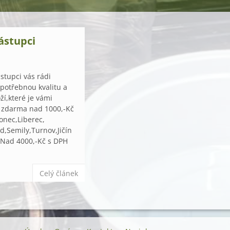
ástupci
stupci vás rádi
 potřebnou kvalitu a
í,které je vámi
 zdarma nad 1000,-Kč
onec,Liberec,
d,Semily,Turnov,Jičín
.Nad 4000,-Kč s DPH
Celý článek