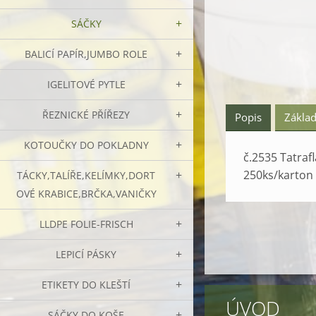
SÁČKY
BALICÍ PAPÍR,JUMBO ROLE
IGELITOVÉ PYTLE
ŘEZNICKÉ PŘÍŘEZY
Popis
Základ
KOTOUČKY DO POKLADNY
č.2535 Tatraf
250ks/karton 
TÁCKY,TALÍŘE,KELÍMKY,DORT
OVÉ KRABICE,BRČKA,VANIČKY
LLDPE FOLIE-FRISCH
LEPICÍ PÁSKY
ETIKETY DO KLEŠTÍ
ÚVOD
SÁČKY DO KOŠE