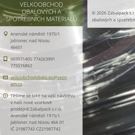
VELKOOBCHOD
OBALOVÝCH A
© 2026 Zabalpack s.r
SPOTŘEBNÍCH MATERIÁLŮ
obalových a spotřebn
Anenské náměstí 1975/1
Jablonec nad Nisou
46601
603571405 774263991
775576862
velkoobc
hodobalu
.eu@sezn
am.cz
Těšíme se také na vaši návštěvu
v naší nové vzorkové
prodejně:Zabalpack s.r.o.
Anenské náměstí 1975/1
Jablonec nad Nisou 466 01
IČ 21987742 CZ21987742