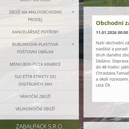
ZBOŽÍ NA MALOOBCHODNÍ
PRODEJ
Obchodní z
KANCELÁŘSKÉ POTŘEBY
11.01.2026 00:00
Naši obchodní zá
BUBLINKOVÁ-PLASTOVÁ
navštíví a poradí
POŠTOVNÍ OBÁLKA
druh daného zbož
žádáno. Doprava
MENU BOX-PIZZA KRABICE
do 48 hodin: Jabl
Chrastava,Tanval
SLE-ETTR ETIKETY DO
a okolí rozvozem
DIGITÁLNÍCH VAH
celá ČR.
VÁNOČNÍ ZBOŽÍ
VELIKONOČNÍ ZBOŽÍ
ZABALPACK S.R.O.