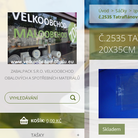
Úvod
>
Sáčky
>
Ig
č.2535 Tatrafláno
Č.2535 T
20X35CM 
ZABALPACK S.R.O. VELKOOBCHOD
OBALOVÝCH A SPOTŘEBNÍCH MATERIÁLŮ
KOŠÍK:
0,00 KČ
Skladem
TAŠKY