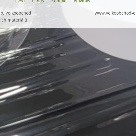
Úvod
O nás
Kontakt
Novinky
.o. Velkoobchod
www.velkoobchod-o
ích materiálů.