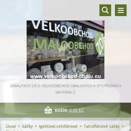
ZABALPACK S.R.O. VELKOOBCHOD OBALOVÝCH A SPOTŘEBNÍCH
MATERIÁLŮ
KOŠÍK:
0,00 KČ
Úvod
>
Sáčky
>
Igelitové,celofánové
>
Tatraflánové sáčky
>