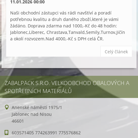
11.01.2026 00:00
Naši obchodní zástupci vás rádi navštíví a poradí
potřebnou kvalitu a druh daného zboží,které je vámi
žádáno. Doprava zdarma nad 1000,-Kč do 48 hodin:
Jablonec,Liberec, Chrastava,Tanvald,Semily,Turnov,Jičín
a okolí rozvozem.Nad 4000,-Kč s DPH celá ČR.
Celý článek
ZABALPACK S.R.O. VELKOOBCHOD OBALOVÝCH A
SPOTŘEBNÍCH MATERIÁLŮ
Anenské náměstí 1975/1
Jablonec nad Nisou
46601
603571405 774263991 775576862