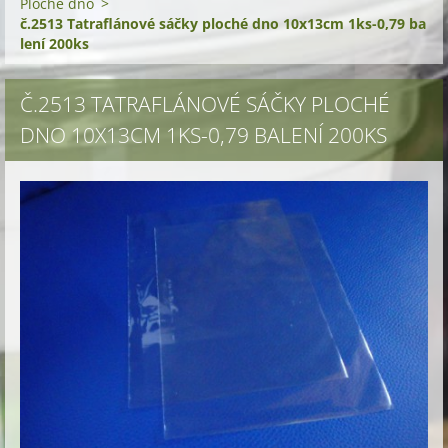
Ploché dno
>
č.2513 Tatraflánové sáčky ploché dno 10x13cm 1ks-0,79 ba
lení 200ks
Č.2513 TATRAFLÁNOVÉ SÁČKY PLOCHÉ
DNO 10X13CM 1KS-0,79 BALENÍ 200KS