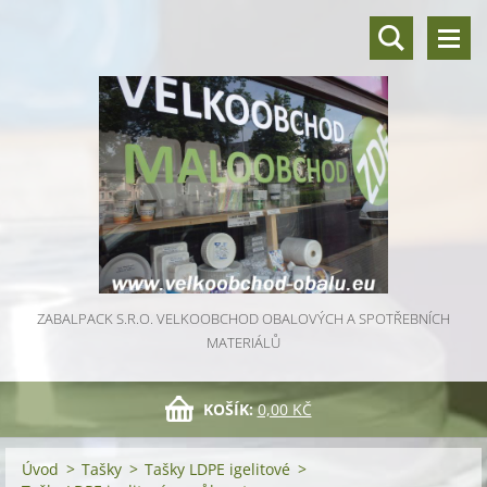
ZABALPACK S.R.O. VELKOOBCHOD OBALOVÝCH A SPOTŘEBNÍCH
MATERIÁLŮ
KOŠÍK:
0,00 KČ
Úvod
>
Tašky
>
Tašky LDPE igelitové
>