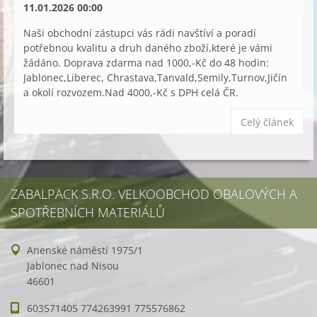
11.01.2026 00:00
Naši obchodní zástupci vás rádi navštíví a poradí
potřebnou kvalitu a druh daného zboží,které je vámi
žádáno. Doprava zdarma nad 1000,-Kč do 48 hodin:
Jablonec,Liberec, Chrastava,Tanvald,Semily,Turnov,Jičín
a okolí rozvozem.Nad 4000,-Kč s DPH celá ČR.
Celý článek
ZABALPACK S.R.O. VELKOOBCHOD OBALOVÝCH A
SPOTŘEBNÍCH MATERIÁLŮ
Anenské náměstí 1975/1
Jablonec nad Nisou
46601
603571405 774263991 775576862