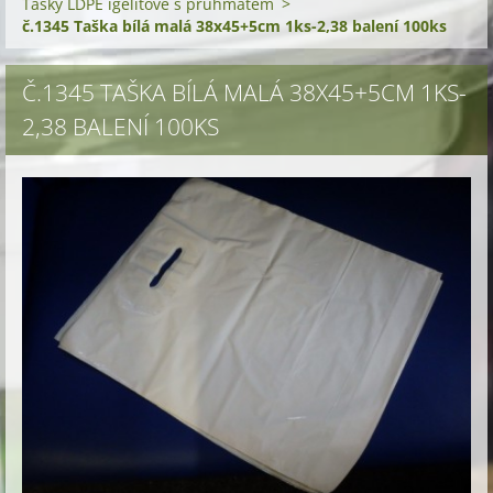
Tašky LDPE igelitové s průhmatem
>
č.1345 Taška bílá malá 38x45+5cm 1ks-2,38 balení 100ks
Č.1345 TAŠKA BÍLÁ MALÁ 38X45+5CM 1KS-
2,38 BALENÍ 100KS