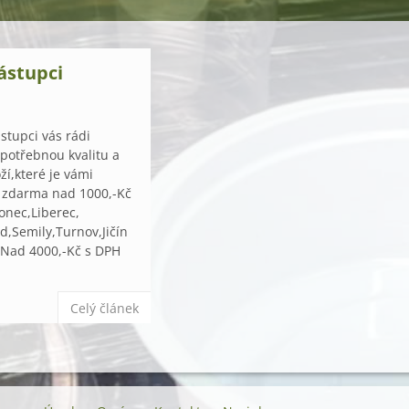
ástupci
stupci vás rádi
 potřebnou kvalitu a
í,které je vámi
 zdarma nad 1000,-Kč
onec,Liberec,
d,Semily,Turnov,Jičín
.Nad 4000,-Kč s DPH
Celý článek