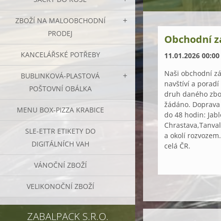
ZBOŽÍ NA MALOOBCHODNÍ
PRODEJ
Obchodní z
KANCELÁŘSKÉ POTŘEBY
11.01.2026 00:00
Naši obchodní zá
BUBLINKOVÁ-PLASTOVÁ
navštíví a poradí
POŠTOVNÍ OBÁLKA
druh daného zbož
žádáno. Doprava
MENU BOX-PIZZA KRABICE
do 48 hodin: Jabl
Chrastava,Tanval
SLE-ETTR ETIKETY DO
a okolí rozvozem
DIGITÁLNÍCH VAH
celá ČR.
VÁNOČNÍ ZBOŽÍ
VELIKONOČNÍ ZBOŽÍ
ZABALPACK S.R.O.