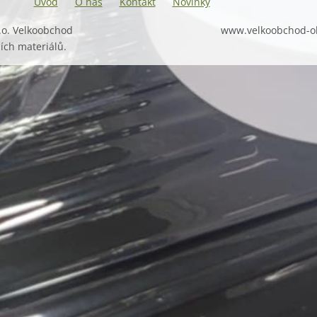
Úvod
O nás
Kontakt
Novinky
.o. Velkoobchod
www.velkoobchod-o
ích materiálů.