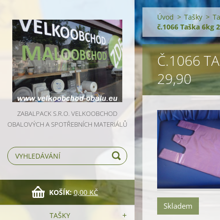
Úvod
>
Tašky
>
Ta
č.1066 Taška 6kg 
Č.1066 T
29,90
ZABALPACK S.R.O. VELKOOBCHOD
OBALOVÝCH A SPOTŘEBNÍCH MATERIÁLŮ
KOŠÍK:
0,00 KČ
Skladem
TAŠKY