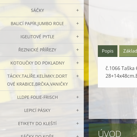
SÁČKY
BALICÍ PAPÍR,JUMBO ROLE
IGELITOVÉ PYTLE
ŘEZNICKÉ PŘÍŘEZY
Popis
Základ
KOTOUČKY DO POKLADNY
č.1066 Taška
28+14x48cm.B
TÁCKY,TALÍŘE,KELÍMKY,DORT
OVÉ KRABICE,BRČKA,VANIČKY
LLDPE FOLIE-FRISCH
LEPICÍ PÁSKY
ETIKETY DO KLEŠTÍ
ÚVOD
SÁČKY DO KOŠE