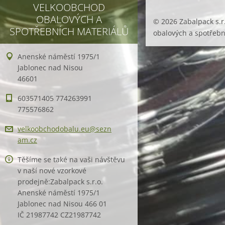
VELKOOBCHOD
OBALOVÝCH A
© 2026 Zabalpack s.r
SPOTŘEBNÍCH MATERIÁLŮ
obalových a spotřebn
Anenské náměstí 1975/1
Jablonec nad Nisou
46601
603571405 774263991
775576862
velkoobc
hodobalu
.eu@sezn
am.cz
Těšíme se také na vaši návštěvu
v naší nové vzorkové
prodejně:Zabalpack s.r.o.
Anenské náměstí 1975/1
Jablonec nad Nisou 466 01
IČ 21987742 CZ21987742