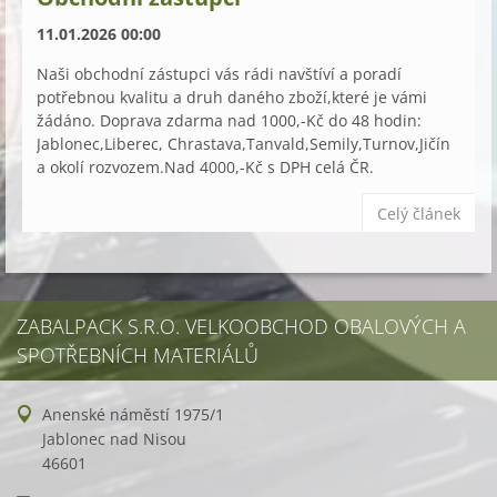
11.01.2026 00:00
Naši obchodní zástupci vás rádi navštíví a poradí
potřebnou kvalitu a druh daného zboží,které je vámi
žádáno. Doprava zdarma nad 1000,-Kč do 48 hodin:
Jablonec,Liberec, Chrastava,Tanvald,Semily,Turnov,Jičín
a okolí rozvozem.Nad 4000,-Kč s DPH celá ČR.
Celý článek
ZABALPACK S.R.O. VELKOOBCHOD OBALOVÝCH A
SPOTŘEBNÍCH MATERIÁLŮ
Anenské náměstí 1975/1
Jablonec nad Nisou
46601