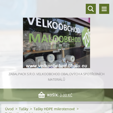
ZABALPACK S.R.O. VELKOOBCHOD OBALOVÝCH A SPOTŘEBNÍCH
MATERIÁLŮ
KOŠÍK:
0,00 KČ
Úvod
>
Tašky
>
Tašky HDPE mikrotenové
>